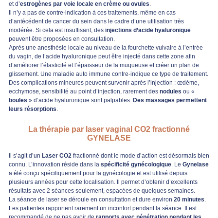
et d’
estrogènes par voie locale en crème ou ovules
.
Il n’y a pas de contre-indication à ces traitements, même en cas
d’antécédent de cancer du sein dans le cadre d’une utilisation très
modérée. Si cela est insuffisant, des
injections d’acide hyaluronique
peuvent être proposées en consultation.
Après une anesthésie locale au niveau de la fourchette vulvaire à l’entrée
du vagin, de l’acide hyaluronique peut être injecté dans cette zone afin
d’améliorer l’élasticité et l’épaisseur de la muqueuse et créer un plan de
glissement. Une maladie auto immune contre-indique ce type de traitement.
Des complications mineures peuvent survenir après l’injection : œdème,
ecchymose, sensibilité au point d’injection, rarement des
nodules
ou «
boules
» d’acide hyaluronique sont palpables.
Des massages permettent
leurs résorptions
.
La thérapie par laser vaginal CO2 fractionné
GYNELASE
Il s’agit d’un
Laser CO2
fractionné dont le mode d’action est désormais bien
connu. L’innovation réside dans la
spécificité gynécologique
. Le
Gynelase
a été conçu spécifiquement pour la gynécologie et est utilisé depuis
plusieurs années pour cette localisation. Il permet d’obtenir d’excellents
résultats avec 2 séances seulement, espacées de quelques semaines.
La séance de laser se déroule en consultation et dure environ
20 minutes
.
Les patientes rapportent rarement un inconfort pendant la séance. Il est
recommandé de ne pas avoir de
rapports avec pénétration pendant les