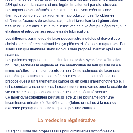
48H
qui suivent la séance et une légère irritation est parfois retrouvée.
Les impacts lasers délivrés sur les muqueuses vont créer un choc
thermique contrôlé qui va augmenter la production des
fibroblastes
,
différents facteurs de croissance
, et ainsi
favoriser la régénération
tissulair
e. C’est ainsi que la muqueuse vaginale va être plus épaissie, plus
élastique et retrouver ses propriétés de lubrification.
Les différents paramètres du laser peuvent être modulés et doivent être
choisis par le médecin suivant les symptômes et l’état des muqueuses. Par
ailleurs un questionnaire standard vous sera proposé avant et après les
séances.
Les patientes rapportent une diminution nette des symptômes d’irritation,
brûlures, sécheresse vaginale et une amélioration de leur qualité de vie
intime qu’elles aient des rapports ou non. Cette technique de laser peut
donc être particulièrement adaptée pour les patientes en ménopause
précoce dues à un traitement de cancer ou en cours d’hormonothérapie. Il
est cependant à noter que ces thérapeutiques innovantes pour la qualité de
vie intime ne sont pas encore reconnues par la sécurité sociale.
Ce
laser gynécologiques
peut aussi être utilisé pour améliorer une
incontinence urinaire d’effort débutante (
fuites urinaires à la toux ou
exercice physique
) mais ne remplace pas une chirurgie.
La médecine régénérative
Il s’agit d’utiliser ses propres tissus pour diminuer les symptômes de