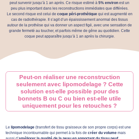
peut survenir jusqu’à 1 an après. Ce risque estimé à
5% environ
est un
peu plus important dans les reconstructions immédiates que différées.
Le second risque est celui de
coque péri-prothétique
qui est augmenté en
cas de radiothérapie. Il s’agit d’un épaississement anormal des tissus
autour de la prothèse qui va donner un aspect figé, avec une sensation de
grande fermeté au toucher, et parfois même de gêne au quotidien. Cette
coque peut apparaître jusqu’à 1 an après la chirurgie.
Peut-on réaliser une reconstruction
seulement avec lipomodelage ? Cette
solution est-elle possible pour des
bonnets B ou C ou bien est-elle utile
uniquement pour les retouches ?
Le
lipomodelage
(transfert de tissu graisseux de son propre corps) est une
technique incontournable qui permet à la fois de
créer du volume
mais
aussi d’
améliorer la qualité de la peau en apportant du tissu neuf
.