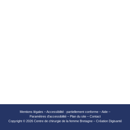
Mentions légales
–
Accessibilité : partiellement conforme
–
Aide
–
Paramètres d'accessibilité
–
Plan du site
–
Contact
Copyright
©
2026 Centre de chirurgie de la femme Bretagne – Création
Digisanté