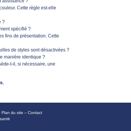
d’assistance ?
ouleur. Cette règle est-elle
e ?
ment spécifié ?
s fins de présentation. Cette
illes de styles sont désactivées ?
de manière identique ?
e-t-il, si nécessaire, une
es.
–
Plan du site
–
Contact
isanté