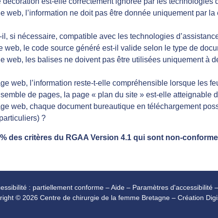
 décoration est-elle correctement ignorée par les technologies 
 web, l’information ne doit pas être donnée uniquement par la c
t-il, si nécessaire, compatible avec les technologies d’assistanc
 web, le code source généré est-il valide selon le type de docu
 web, les balises ne doivent pas être utilisées uniquement à de
e web, l’information reste-t-elle compréhensible lorsque les feu
semble de pages, la page « plan du site » est-elle atteignable 
age web, chaque document bureautique en téléchargement possèd
articuliers) ?
0% des critères du RGAA Version 4.1 qui sont non-conform
essibilité : partiellement conforme
–
Aide
–
Paramètres d'accessibilité
right
©
2026 Centre de chirurgie de la femme Bretagne – Création
Dig