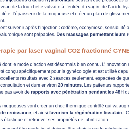
eau de la fourchette vulvaire à l’entrée du vagin, de l’acide hy
sticité et l’épaisseur de la muqueuse et créer un plan de glisse
nt.
t survenir après l’injection : œdème, ecchymose, sensibilité au
yaluronique sont palpables.
Des massages permettent leurs r
érapie par laser vaginal CO2 fractionné GY
é dont le mode d’action est désormais bien connu. L’innovation 
té conçu spécifiquement pour la gynécologie et est utilisé depu
 d’excellents résultats avec 2 séances seulement, espacées de q
consultation et dure environ
20 minutes
. Les patientes rapport
ne pas avoir de
rapports avec pénétration pendant les 48H
qu
es muqueuses vont créer un choc thermique contrôlé qui va augm
s de croissance
, et ainsi
favoriser la régénération tissulair
e. 
s élastique et retrouver ses propriétés de lubrification.
r peuvent être modulés et doivent être choisis par le médecin su