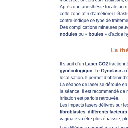
Après une anesthésie locale au niv
cette zone afin d’améliorer l’éla
contre-indique ce type de traiteme
Des complications mineures peuven
nodules
ou «
boules
» d’acide h
La th
Il s’agit d’un
Laser CO2
fractionn
gynécologique
. Le
Gynelase
a é
localisation. Il permet d’obtenir
La séance de laser se déroule en 
la séance. Il est recommandé de 
irritation est parfois retrouvée.
Les impacts lasers délivrés sur l
fibroblastes
,
différents facteur
vaginale va être plus épaissie, plu
Les différents paramètres du lase