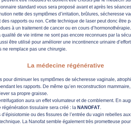
ionnaire standard vous sera proposé avant et après les séances
nution nette des symptômes d’irritation, brûlures, sécheresse va
nt des rapports ou non. Cette technique de laser peut donc être 
ues à un traitement de cancer ou en cours d’hormonothérapie. 
 qualité de vie intime ne sont pas encore reconnues par la sécur
ssi être utilisé pour améliorer une incontinence urinaire d’effor
s ne remplace pas une chirurgie.
La médecine régénérative
ssus pour diminuer les symptômes de sécheresse vaginale, atrophie,
s pendant les rapports. De même qu’en reconstruction mammaire,
lever sa propre graisse.
entrifugation aura un effet volumateur et de comblement. En au
e régénération tissulaire sera créé : la
NANOFAT
.
 d’épisiotomie ou des fissures de l’entrée du vagin rebelles aux
technique. La Nanofat semble également très prometteuse pour