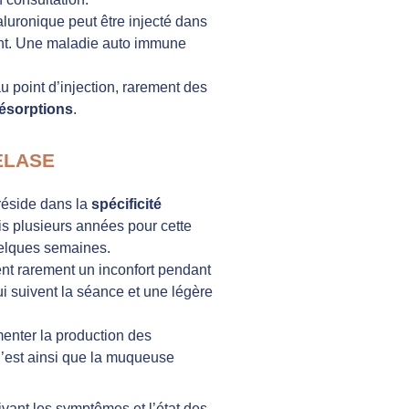
aluronique peut être injecté dans
ment. Une maladie auto immune
 point d’injection, rarement des
ésorptions
.
NELASE
réside dans la
spécificité
is plusieurs années pour cette
uelques semaines.
ent rarement un inconfort pendant
i suivent la séance et une légère
enter la production des
C’est ainsi que la muqueuse
ivant les symptômes et l’état des