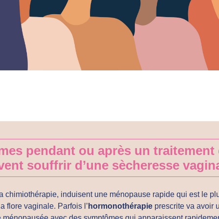
mes pendant ou après un traitement 
ent souffrir d’une sècheresse vagin
a chimiothérapie, induisent une ménopause rapide qui est le pl
 flore vaginale. Parfois l’
hormonothérapie
prescrite va avoir 
e ménopausée avec des symptômes qui apparaissent rapidemen