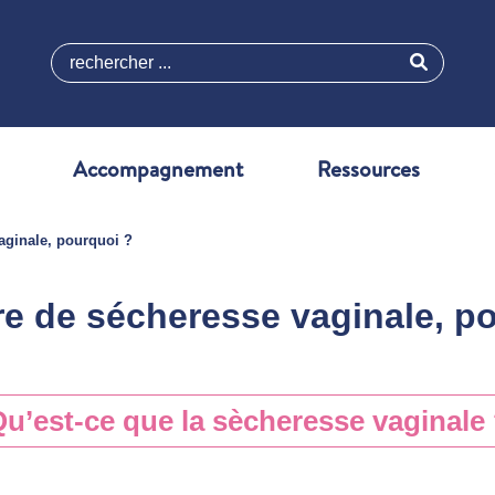
rechercher ...
Accompagnement
Ressources
aginale, pourquoi ?
re de sécheresse vaginale, p
u’est-ce que la sècheresse vaginale