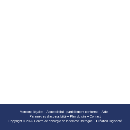
Mentions légales
–
Accessibilité : partiellement conforme
–
Aide
–
Paramètres d'accessibilité
–
Plan du site
–
Contact
Copyright
©
2026 Centre de chirurgie de la femme Bretagne – Création
Digisanté